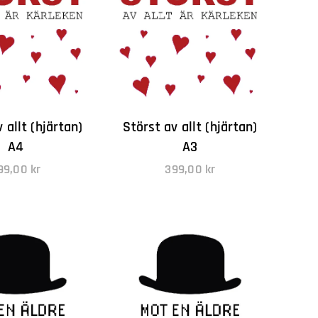
 allt (hjärtan)
Störst av allt (hjärtan)
A4
A3
99,00
kr
399,00
kr