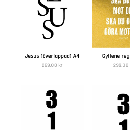
Jesus (överlappad) A4
Gyllene reg
269,00
kr
299,00