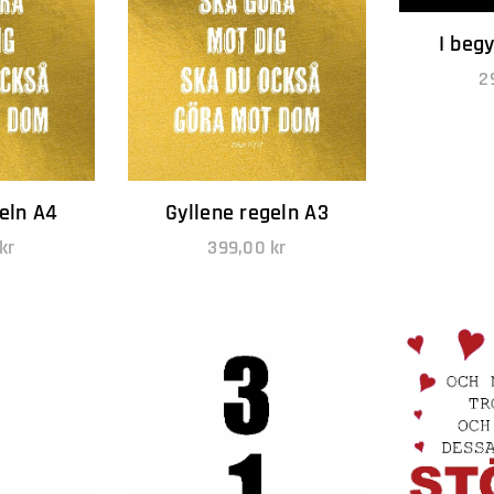
I beg
2
eln A4
Gyllene regeln A3
kr
399,00
kr