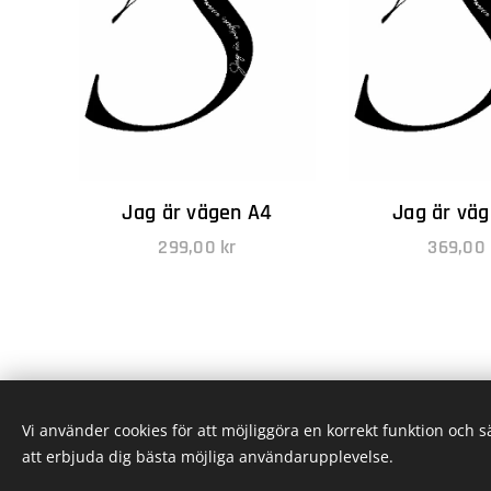
Jag är vägen A4
Jag är vä
299,00
kr
369,00
Vi använder cookies för att möjliggöra en korrekt funktion och 
att erbjuda dig bästa möjliga användarupplevelse.
© 2025 Glädjebud
Villkor och föreskrifter
|
Köp och returer
|
Vanliga frågor
|
Kontak