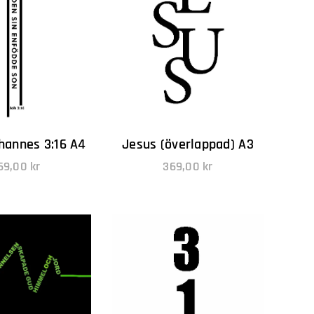
ohannes 3:16 A4
Jesus (överlappad) A3
69,00
kr
369,00
kr