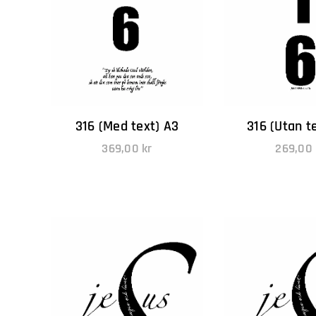
316 (Med text) A3
316 (Utan t
369,00
kr
269,00