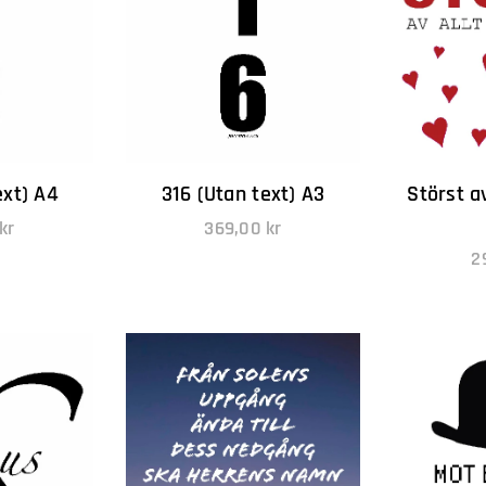
ext) A4
316 (Utan text) A3
Störst av
kr
369,00
kr
2