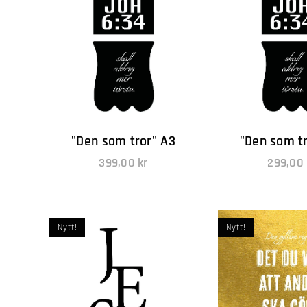
"Den som tror" A3
"Den som t
399,00
kr
299,00
Nytt!
Nytt!