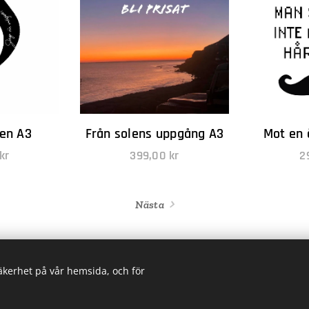
gen A3
Från solens uppgång A3
Mot en 
kr
399,00
kr
2
Nästa
säkerhet på vår hemsida, och för
ta oss