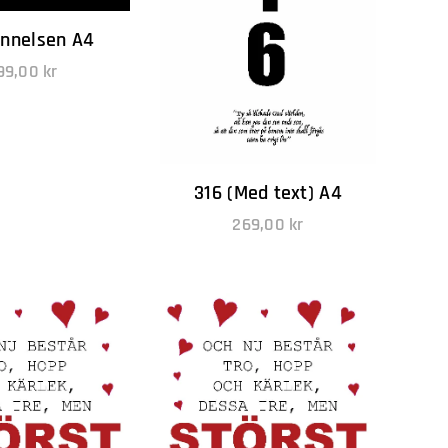
ynnelsen A4
99,00
kr
316 (Med text) A4
269,00
kr