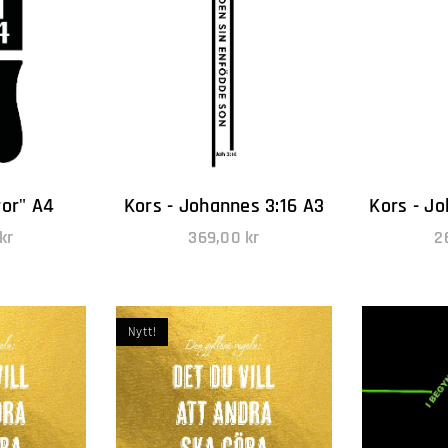
ror" A4
Kors - Johannes 3:16 A3
Kors - J
kr
369,00
kr
2
Nytt!